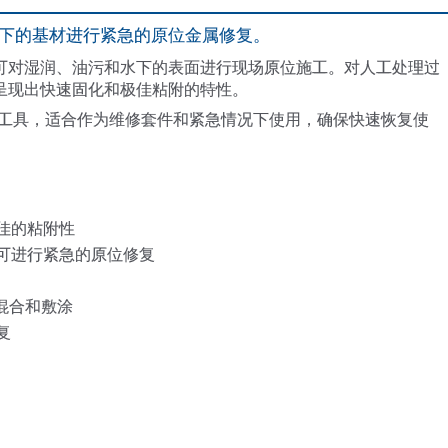
下的基材进行紧急的原位金属修复。
可对湿润、油污和水下的表面进行现场原位施工。对人工处理过
呈现出快速固化和极佳粘附的特性。
，无需专业工具，适合作为维修套件和紧急情况下使用，确保快速恢复使
佳的粘附性
可进行紧急的原位修复
于混合和敷涂
复
用贝尔佐纳 (Belzona) 1212 粘接
一台使用 50 年的特灵牌冷水机上有 
（0.2 英寸）深的保温层下腐
贝尔佐纳 (Belzona) 1212 包
储油罐上的焊缝有泄露
过的区域