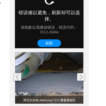
的钢板和涂覆
5 毫米
用贝尔佐纳 (B
用贝尔佐纳 (B
通过敷涂贝尔佐纳 (
贝尔佐纳 (Be
蚀
装
用贝尔佐纳 (Belzona) 1212 重修腐蚀区
用贝尔佐纳 (B
贝尔佐纳 (
在顶部
海水
油浸
原